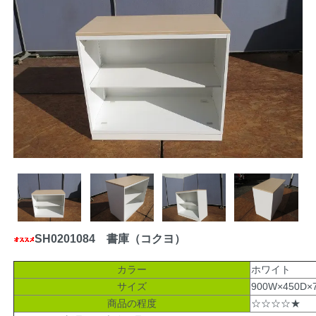
SH0201084 書庫（コクヨ）
カラー
ホワイト
サイズ
900W×450D×
商品の程度
☆☆☆☆★